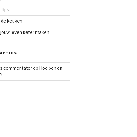
tips
n de keuken
e jouw leven beter maken
ACTIES
s commentator
op
Hoe ben en
g?