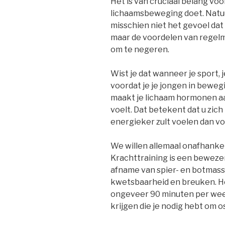
Het is van cruciaal belang vo
lichaamsbeweging doet. Natuu
misschien niet het gevoel dat
maar de voordelen van regelm
om te negeren.
Wist je dat wanneer je sport, 
voordat je je jongen in beweg
maakt je lichaam hormonen aa
voelt. Dat betekent dat u zich
energieker zult voelen dan vo
We willen allemaal onafhanke
Krachttraining is een beweze
afname van spier- en botmass
kwetsbaarheid en breuken. He
ongeveer 90 minuten per wee
krijgen die je nodig hebt om