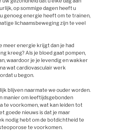
or uw gezondheid dat u elke dag aan
rlijk, op sommige dagen heeft u
 u genoeg energie heeft om te trainen,
atige lichaamsbeweging zijn te veel
je meer energie krijgt dan je had
ing kreeg? Als je bloed gaat pompen,
n, waardoor je je levendig en wakker
 na wat cardiovasculair werk
ordat u begon.
lijk blijven naarmate we ouder worden.
n manier om leeftijdsgebonden
a te voorkomen, wat kan leiden tot
t goede nieuws is dat je maar
k nodig hebt om de botdichtheid te
 osteoporose te voorkomen.