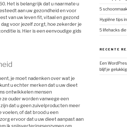
60. Het is belangrijk dat u naarmate u
5 schoonmaak 
esteedt aan uw gezondheid en voor
rest van uw leven fit, vitaal en gezond
Hygiëne tips i
e dag voor jezelf zorgt, hoe zekerder je
5 lifehacks di
onditie is. Hier is een eenvoudige gids
RECENTE RE
heid
Een WordPres
blijf je gelukki
 bent, je moet nadenken over wat je
kunt u echter merken dat u uw dieet
oms ontwikkelen mensen
 ze ouder worden vanwege een
 zijn dat u geen zuivelproducten meer
e voelen, of dat brood u een
zorg ervoor dat u uw dieet aanpast aan
eem ik spijsverteringsenzymen om