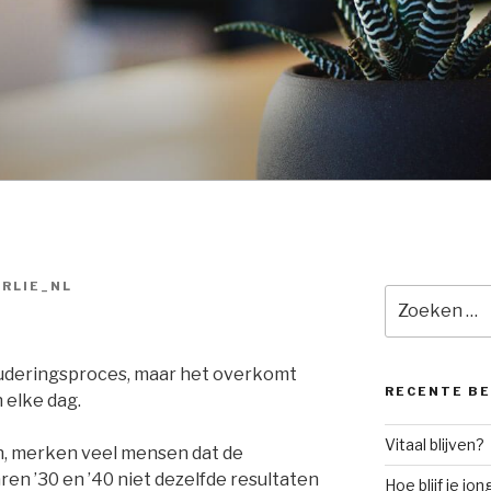
RLIE_NL
Zoeken
naar:
uderingsproces, maar het overkomt
RECENTE B
 elke dag.
Vitaal blijven?
n, merken veel mensen dat de
aren ’30 en ’40 niet dezelfde resultaten
Hoe blijf je jon