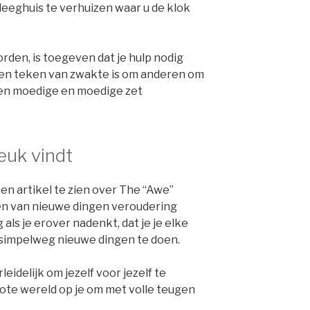
eghuis te verhuizen waar u de klok
rden, is toegeven dat je hulp nodig
een teken van zwakte is om anderen om
t een moedige en moedige zet
leuk vindt
n artikel te zien over The “Awe”
en van nieuwe dingen veroudering
als je erover nadenkt, dat je je elke
simpelweg nieuwe dingen te doen.
leidelijk om jezelf voor jezelf te
ote wereld op je om met volle teugen